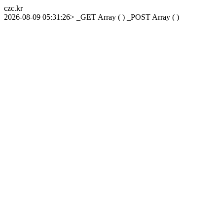
czc.kr
2026-08-09 05:31:26> _GET Array ( ) _POST Array ( )